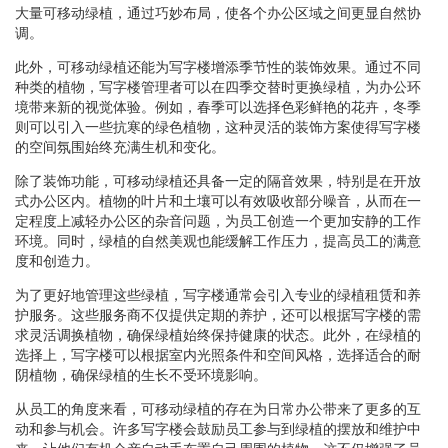
大量可移动绿植，通过巧妙布局，使各个办公区域之间更显自然协
调。
此外，可移动绿植还能为写字楼增添季节性的装饰效果。通过不同
种类的植物，写字楼管理者可以在四季交替时更换绿植，为办公环
境带来新的视觉体验。例如，春季可以选择色彩鲜艳的花卉，冬季
则可以引入一些抗寒的绿色植物，这种灵活的装饰方案使得写字楼
的空间氛围始终充满生机和变化。
除了装饰功能，可移动绿植还具备一定的隔音效果，特别是在开放
式办公区内。植物的叶片和土壤可以有效吸收部分噪音，从而在一
定程度上减轻办公区的杂音问题，为员工创造一个更加安静的工作
环境。同时，绿植的自然美观也能缓解工作压力，提高员工的满意
度和创造力。
为了更好地管理这些绿植，写字楼通常会引入专业的绿植租赁和养
护服务。这些服务商不仅提供定期的养护，还可以根据写字楼的需
求灵活调换植物，确保绿植始终保持健康的状态。此外，在绿植的
选择上，写字楼可以根据室内光照条件和空间风格，选择适合的耐
阴植物，确保绿植的生长不受环境影响。
从员工的角度来看，可移动绿植的存在为日常办公带来了更多的互
动和参与机会。许多写字楼会鼓励员工参与到绿植的摆放和维护中