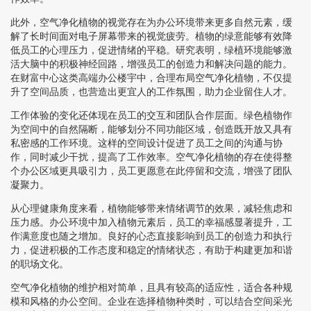
此外，空气净化植物的视觉存在为办公环境带来更多自然元素，缓
解了长时间面对电子屏幕带来的视觉疲劳。植物的绿意能够有效降
低员工的心理压力，促进情绪的平稳。研究表明，绿植环境能够激
活大脑中的积极神经回路，增强员工的创造力和解决问题的能力。
在财富中心这类高端办公楼宇中，合理布局空气净化植物，不仅提
升了空间品质，也营造出更宜人的工作氛围，助力企业留住人才。
工作体验的变化还体现在员工的交互和团队合作层面。绿色植物作
为空间中的自然隔断，能够划分不同功能区域，创造既开放又具有
私密感的工作环境。这样的空间设计促进了员工之间的沟通与协
作，同时减少干扰，提高了工作效率。空气净化植物的存在使得整
个办公区域更具吸引力，员工更愿意在此停留和交流，增强了团队
凝聚力。
从心理健康角度来看，植物能够带来情绪调节的效果，减轻焦虑和
压力感。办公环境中加入植物元素后，员工的幸福感显著提升，工
作满意度也随之增加。良好的心态直接影响到员工的创造力和执行
力，促进积极的工作态度和稳定的情绪状态，有助于构建更加和谐
的职场文化。
空气净化植物的维护相对简单，且具有较高的适应性，适合各种规
模和风格的办公空间。企业在选择植物种类时，可以结合空间采光