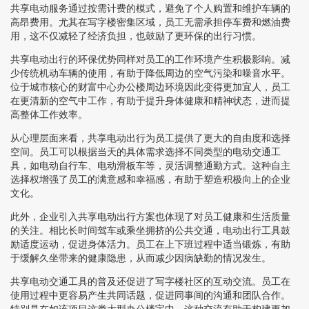
共享电动服务通过按需计费的模式，避免了个人购置和维护车辆的
高昂费用。尤其在写字楼密集区域，员工无需承担停车费和燃油费
用，这不仅减轻了经济负担，也鼓励了更环保的出行习惯。
共享电动出行的环保优势同样对员工的工作环境产生积极影响。减
少传统机动车辆的使用，有助于降低周边的空气污染和噪音水平。
位于城市核心的财富中心办公楼周边环境因此变得更加宜人，员工
在更清新的空气中工作，有助于提升身体健康和精神状态，进而提
高整体工作效率。
从心理层面来看，共享电动出行为员工提供了更大的自由度和选择
空间。员工可以根据当天的具体需求选择不同类型的电动交通工
具，如电动自行车、电动滑板车等，灵活调整通勤方式。这种自主
选择权增强了员工的满意感和幸福感，有助于塑造积极向上的企业
文化。
此外，企业引入共享电动出行方案也体现了对员工健康和生活质量
的关注。相比长时间驾车或乘坐拥挤的公共交通，电动出行工具鼓
励适度运动，促进身体活力。员工在上下班过程中适当锻炼，有助
于缓解久坐带来的健康隐患，从而减少因病缺勤的情况发生。
共享电动交通工具的普及还促进了写字楼社区的互动交流。员工在
使用过程中更容易产生共同话题，促进同事间的沟通和团队合作。
特别是在如该项目这类大型办公楼宇中，这种交流有助于构建更加