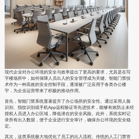
现代企业对办公环境的安全与效率提出了更高的要求，尤其是在写
字楼场所中，如何保障人员出入的安全管理成为关键。智能门禁技
术作为一种高效的安全控制手段，逐渐被广泛应用于各类办公楼
宇，为企业运营带来了积极的推动作用。
首先，智能门禁系统显著提升了办公场所的安全性。通过采用人脸
识别、指纹识别或手机App远程验证等先进技术，能够有效防止未经
授权人员进入办公区域，降低潜在的安全风险。此外，系统实时记
录所有出入数据，便于企业进行安全审计，确保办公环境的安全稳
定。
其次，这类系统极大地优化了员工的出入流程。传统的人工门禁管