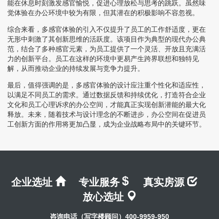
能在休息时刻激发感官愉悦，促进心理放松与思考的跳跃。虽然味
觉体验在办公环境中较为有限，但其潜在的积极影响不容忽视。
综合来看，多感官体验的引入不仅提升了员工的工作舒适度，更在
无形中刺激了其创新思维的活跃度。该项目作为典型的现代办公典
范，结合了多种感官元素，为员工提供了一个灵活、开放且充满活
力的创新平台。员工在这样的环境中更易产生跨界联想和独特见
解，从而推动企业的持续发展与竞争力提升。
最后，值得强调的是，多感官体验的设计应注重个性化和适应性，
以满足不同员工的需求。通过数据反馈和持续优化，打造符合企业
文化和员工心理诉求的办公空间，才能真正实现创新潜能的最大化
释放。未来，随着技术与设计理念的不断进步，办公空间在促进员
工创新方面的作用将更加凸显，成为企业战略布局中的关键环节。
企业选址
专业服务
真实房源
放心选址
咨询电话（写字楼顾问）400-9959-950